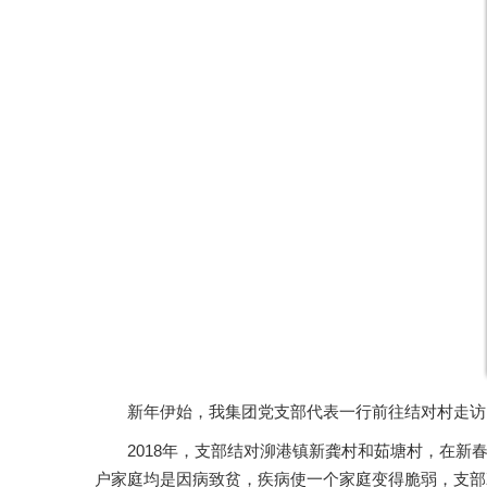
新年伊始，我集团党支部代表一行前往结对村走访
2018年，支部结对泖港镇新龚村和茹塘村，在
户家庭均是因病致贫，疾病使一个家庭变得脆弱，支部